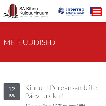
MEIE UUDISED
Kihnu II Pereansamblite
12
Päev tulekul!
JUL
12. augustil kell 17.00 ootame kõiki