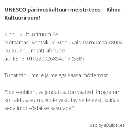
UNESCO pärimuskultuuri meistriteos – Kihnu
Kultuuriruum!
Kihnu Kultuuriruum SA
Metsamaa, Rootsiküla Kihnu vald Pärnumaa 88004
kultuuriruum [at] kihnu.ee
a/a EE151010220026854013 (SEB)
Tuhat tänu meile ja meiega kaasa mõtlemast!
“See veebileht väljendab autori vaateid. Programmi
korraldusasutus ei ole vastutav selle eest, kuidas
seda infot võidakse kasutada.”
web by eBuilder.ee